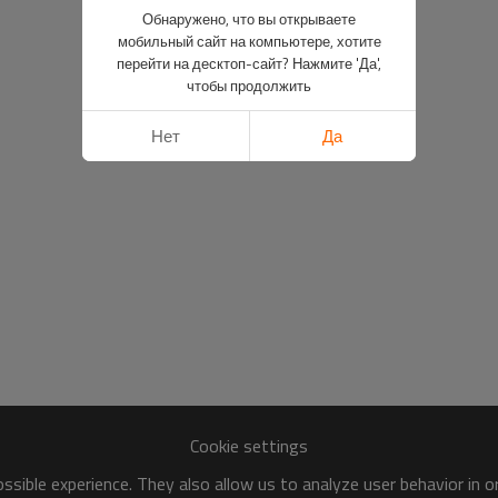
Обнаружено, что вы открываете
мобильный сайт на компьютере, хотите
перейти на десктоп-сайт? Нажмите 'Да',
чтобы продолжить
Нет
Да
Cookie settings
sible experience. They also allow us to analyze user behavior in 