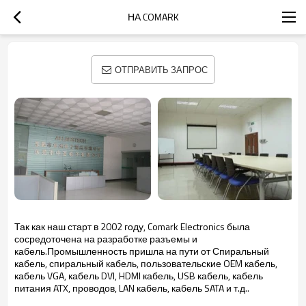
НА COMARK
ОТПРАВИТЬ ЗАПРОС
Так как наш
старт в
2002 году,
Comark
Electronics
была
сосредоточена на разработке
разъемы и
кабель
.Промышленность
пришла
на пути от
Спиральный
кабель
,
спиральный
кабель
, пользовательские
OEM
кабель,
кабель
VGA
,
кабель DVI
, HDMI
кабель
, USB
кабель,
кабель
питания
ATX
, проводов, LAN
кабель,
кабель
SATA
и т.д..