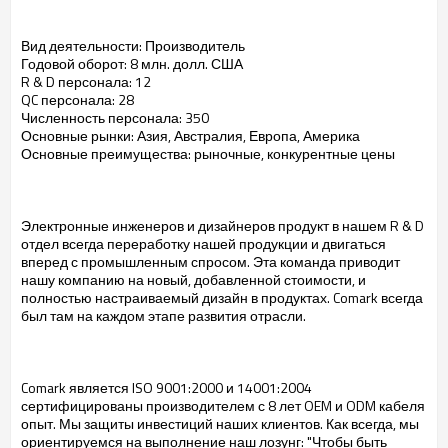
Вид деятельности: Производитель
Годовой оборот:
8 млн. долл. США
R
&
D
персонала
: 12
QC
персонала
: 28
Численность персонала
: 350
Основные рынки:
Азия, Австралия,
Европа, Америка
Основные
преимущества:
рыночные
, конкурентные
цены
Электронные
инженеров и
дизайнеров
продукт
в нашем
R
&
D
отдел
всегда
переработку
нашей продукции
и двигаться
вперед
с промышленным
спросом.
Эта команда
приводит
нашу компанию
на новый,
добавленной стоимости,
и
полностью настраиваемый
дизайн
в продуктах.
Comark
всегда
был там
на каждом этапе
развития отрасли.
Comark
является
ISO 9001:2000
и 14001:2004
сертифицированы производителем
с
8 лет
OEM
и
ODM
кабеля
опыт.
Мы
защиты инвестиций
наших клиентов.
Как всегда
, мы
ориентируемся на
выполнение
наш лозунг
: "
Чтобы быть